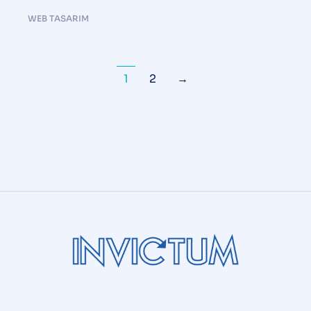
WEB TASARIM
1
2
→